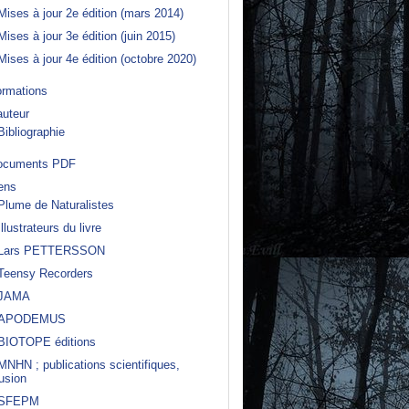
Mises à jour 2e édition (mars 2014)
Mises à jour 3e édition (juin 2015)
Mises à jour 4e édition (octobre 2020)
rmations
auteur
Bibliographie
ocuments PDF
ens
Plume de Naturalistes
Illustrateurs du livre
Lars PETTERSSON
Teensy Recorders
JAMA
APODEMUS
BIOTOPE éditions
MNHN ; publications scientifiques,
fusion
SFEPM