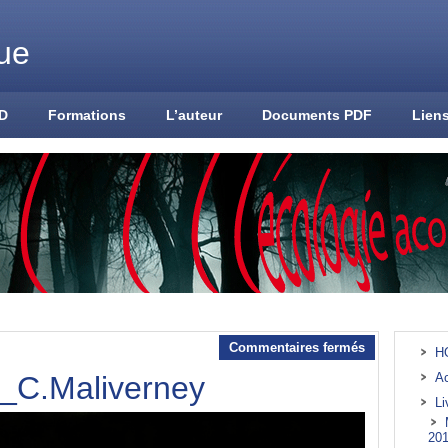
ue
VD
Formations
L’auteur
Documents PDF
Lien
Commentaires fermés
H
e_C.Maliverney
Ac
L
201