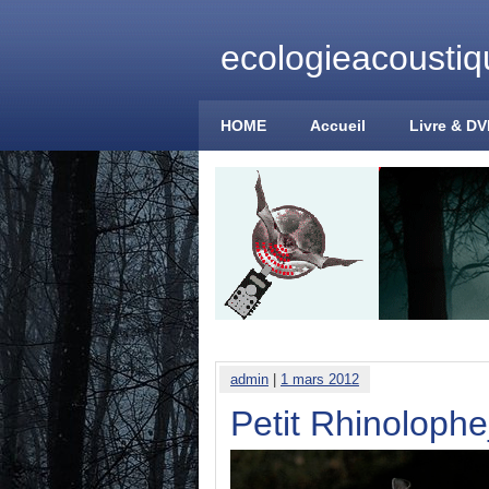
ecologieacoustiq
HOME
Accueil
Livre & D
admin
|
1 mars 2012
Petit Rhinoloph