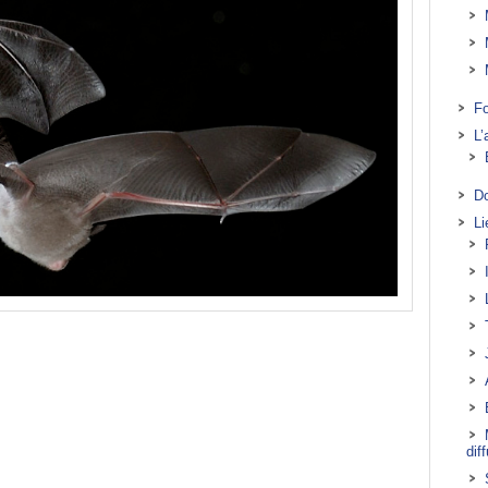
Fo
L’
D
Li
dif