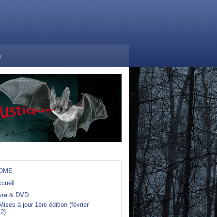
s
OME
cueil
ivre & DVD
Mises à jour 1ère édition (février
2)